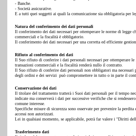
- Banche.
- Società assicurative.
E a tutti quei soggetti ai quali la comunicazione sia obbligatoria per l
Natura del conferimento dei dati personali
Il conferimento dei dati necessari per ottemperare le norme di legge c
commerciali e la fiscalità è obbligatorio.
Il conferimento dei dati necessari per una corretta ed efficiente gestione
Rifiuto al conferimento dei dati
Il Suo rifiuto di conferire i dati personali necessari per ottemperare 
transazioni commerciali e la fiscalità renderà nullo il contratto.
Il Suo rifiuto di conferire dati personali non obbligatori ma necessari 
degli ordini e dei servizi può compromettere in tutto o in parte il cont
Conservazione dei dati
Il titolare del trattamento tratterà i Suoi dati personali per il tempo ne
indicate ma conserverà i dati per successive verifiche che si rendessero
comune interesse.
Specifiche misure di sicurezza sono osservate per prevenire la perdita de
accessi non autorizzati.
Lei in qualsiasi momento, se applicabile, potrà far valere i “Diritti dell
Trasferimento dati