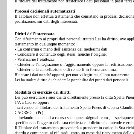
Il titolare del trattamento non trasferisce i dati personali in paesi terzi
Processi decisionali automatizzati
Il Titolare non effettua trattamenti che consistano in processi decision
profilazione, sui dati degli interessati.
Diritti dell’interessato
Con riferimento ai propri dati personali trattati Lei ha diritto, ove appl
trattamento in qualunque momento:
- La conferma o meno dell’esistenza dei medesimi dati;
- Conoscere il contenuto degli stessi, nonché l’origine;
- Verificarne l’esattezza;
- Chiederne l’integrazione o l’aggiornamento oppure la rettificazione;
- Chiederne la cancellazione o di renderli in forma anonima;
Bloccare i dati nonché opporsi, per motivi legittimi, al loro trattamento
Lei ha inoltre diritto di chiedere la portabilità dei propri dati personali.
Modalità di esercizio dei diritti
Lei può esercitare i suoi diritti direttamente presso la ditta Spelta Pn
1/A a Caorso oppure:
- scrivendo al Titolare del trattamento Spelta Pneus di Guerra Claudi
CAORSO (Pc)
- inviando una email a caorso.speltapneus@gmail.com , : speltapneu
specificando l’oggetto della sua richiesta e il diritto che intende esercit
Il Titolare del trattamento provvederà a prendere in carico la Sua richie
ritardo e comunque, al più tardi, entro un mese dal ricevimento della st