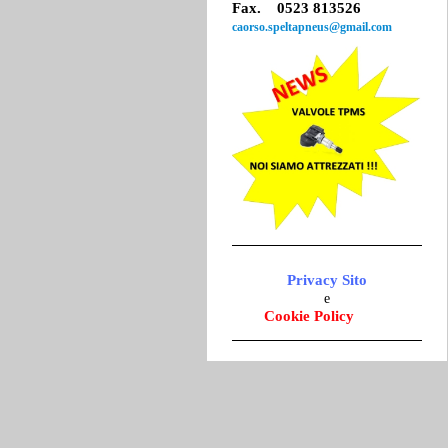
Fax. 0523 813526
caorso.speltapneus@gmail.com
Privacy
Sito
e
Cookie Policy