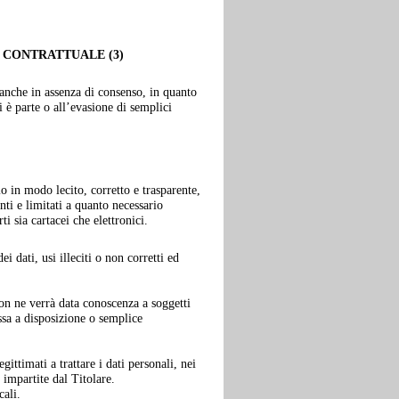
ENTO CONTRATTUALE (3)
 anche in assenza di consenso, in quanto
i è parte o all’evasione di semplici
o in modo lecito, corretto e trasparente,
enti e limitati a quanto necessario
rti sia cartacei che elettronici.
i dati, usi illeciti o non corretti ed
non ne verrà data conoscenza a soggetti
ssa a disposizione o semplice
gittimati a trattare i dati personali, nei
impartite dal Titolare.
cali.