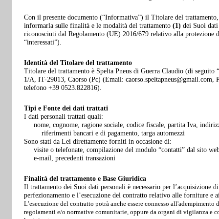
Con il presente documento (“Informativa”) il Titolare del trattamento,
informarla sulle finalità e le modalità del trattamento
(1)
dei Suoi dati
riconosciuti dal Regolamento (UE) 2016/679 relativo alla protezione de
“interessati”).
Identità del Titolare del trattamento
Titolare del trattamento è Spelta Pneus di Guerra Claudio (di seguito 
1/A, IT-29013, Caorso (Pc) (Email: caorso.speltapneus@gmail.com, P
telefono +39 0523.822816).
Tipi e Fonte dei dati trattati
I dati personali trattati quali:
nome, cognome, ragione sociale, codice fiscale, partita Iva, indirizz
riferimenti bancari e di pagamento, targa automezzi
Sono stati da Lei direttamente forniti in occasione di:
visite o telefonate, compilazione del modulo “contatti” dal sito web,
e-mail, precedenti transazioni
Finalità del trattamento e Base Giuridica
Il trattamento dei Suoi dati personali è necessario per l’acquisizione d
perfezionamento e l’esecuzione del contratto relativo alle forniture e ai 
L’esecuzione del contratto potrà anche essere connesso all'adempimento di
regolamenti e/o normative comunitarie, oppure da organi di vigilanza e con