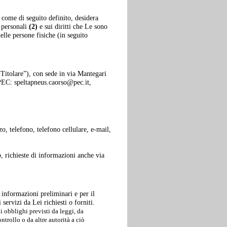
 come di seguito definito, desidera
 personali
(2)
e sui diritti che Le sono
lle persone fisiche (in seguito
“Titolare”), con sede in via Mantegari
EC: speltapneus.caorso@pec.it,
o, telefono, telefono cellulare, e-mail,
 richieste di informazioni anche via
i informazioni preliminari e per il
servizi da Lei richiesti o forniti.
 obblighi previsti da leggi, da
trollo o da altre autorità a ciò