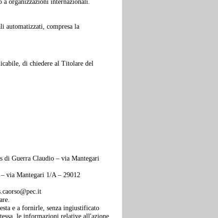
 o a organizzazioni internazionali.
ali automatizzati, compresa la
icabile, di chiedere al Titolare del
eus di Guerra Claudio – via Mantegari
o – via Mantegari 1/A – 29012
s.caorso@pec.it
are.
sta e a fornirle, senza ingiustificato
essa, le informazioni relative all'azione