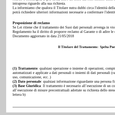
intrapresa riguardo alla sua richiesta.
La informiamo che qualora il Titolare nutra dubbi circa l'identità della 
potrà richiedere ulteriori informazioni necessarie a confermare l'identit
Proposizione di reclamo
Se Lei ritiene che il trattamento dei Suoi dati personali avvenga in vio
Regolamento ha il diritto di proporre reclamo al Garante o di adire le 
Documento aggiornato in data 21/05/2018
Il Titolare del Trattamento:
Spelta Pn
(1) Trattamento
: qualsiasi operazione o insieme di operazioni, compiu
automatizzati e applicate a dati personali o insiemi di dati personali (r
uso, comunicazione, ecc..)
(2) Dato personale
: qualsiasi informazione riguardante una persona fis
(3) Base Giuridica
: Il trattamento è necessario all’esecuzione di un con
all’esecuzione di misure precontrattuali adottate su richiesta dello st
lettera b)