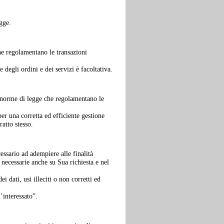
egge.
he regolamentano le transazioni
 degli ordini e dei servizi è facoltativa
.
le norme di legge che regolamentano le
per una corretta ed efficiente gestione
ratto stesso.
cessario ad adempiere alle finalità
 necessarie anche su Sua richiesta e nel
i dati, usi illeciti o non corretti ed
’interessato”.