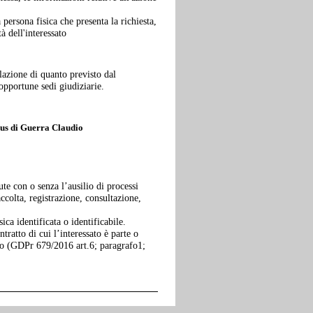
persona fisica che presenta la richiesta,
à dell'interessato
lazione di quanto previsto dal
opportune sedi giudiziarie.
eus di Guerra Claudio
te con o senza l’ausilio di processi
accolta, registrazione, consultazione,
ica identificata o identificabile.
tratto di cui l’interessato è parte o
esso (GDPr 679/2016 art.6; paragrafo1;