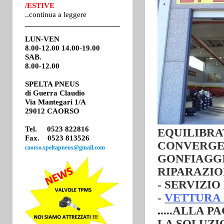
/ESTIVE
..continua a leggere
LUN-VEN
8.00-12.00 14.00-19.00
SAB.
8.00-12.00
SPELTA PNEUS
di
Guerra Claudio
Via Mantegari 1/A
29012 CAORSO
Tel. 0523 822816
EQUILIBR
Fax. 0523 813526
CONVERGE
caorso.speltapneus@gmail.com
GONFIAGG
RIPARAZIO
-
SERVIZIO
-
VETTURA 
.
....ALLA P
LA SOLUZI